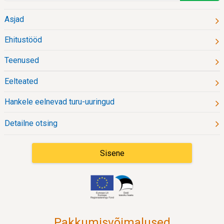
Otsingu
Asjad
kiirlingid:
Ehitustööd
Teenused
Eelteated
Hankele eelnevad turu-uuringud
Detailne otsing
Sisene
Pakkumisvõimalused