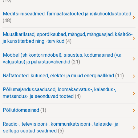
Meditsiiniseadmed, farmaatsiatooted ja isikuhooldustooted
48
Muusikariistad, spordikaubad, mängud, mänguasjad, käsitöö-
ja kunstitarbed ning -tarvikud
4
Mööbel (sh kontorimööbel), sisustus, kodumasinad (v.a
valgustus) ja puhastusvahendid
21
Naftatooted, kütused, elekter ja muud energiaallikad
11
Põllumajandussaadused, loomakasvatus-, kalandus-,
metsandus- ja seonduvad tooted
4
Põllutöömasinad
1
Raadio-, televisiooni-, kommunikatsiooni-, teleside- ja
sellega seotud seadmed
5