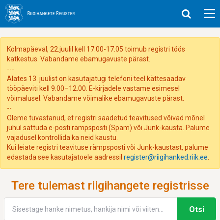
Päise
valikud
Kolmapäeval, 22.juulil kell 17.00-17.05 toimub registri töös 
katkestus. Vabandame ebamugavuste pärast.

---

Alates 13. juulist on kasutajatugi telefoni teel kättesaadav 
tööpäeviti kell 9.00–12.00. E-kirjadele vastame esimesel 
võimalusel. Vabandame võimalike ebamugavuste pärast.

--

Oleme tuvastanud, et registri saadetud teavitused võivad mõnel 
juhul sattuda e-posti rämpsposti (Spam) või Junk-kausta. Palume 
vajadusel kontrollida ka neid kaustu.

Kui leiate registri teavituse rämpsposti või Junk-kaustast, palume 
edastada see kasutajatoele aadressil 
register@riigihanked.riik.ee
.
Riigihangete
Peanavigatsioon
Tere tulemast riigihangete registrisse
Register
Otsi