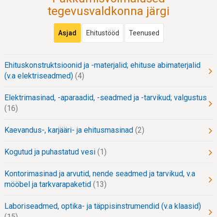
tegevusvaldkonna järgi
Asjad
Ehitustööd
Teenused
Ehituskonstruktsioonid ja -materjalid; ehituse abimaterjalid
(v.a elektriseadmed)
4
Elektrimasinad, -aparaadid, -seadmed ja -tarvikud; valgustus
16
Kaevandus-, karjääri- ja ehitusmasinad
2
Kogutud ja puhastatud vesi
1
Kontorimasinad ja arvutid, nende seadmed ja tarvikud, v.a
mööbel ja tarkvarapaketid
13
Laboriseadmed, optika- ja täppisinstrumendid (v.a klaasid)
15